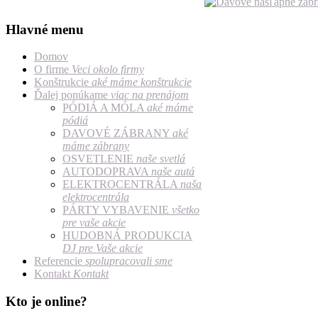
Hlavné menu
Domov
O firme
Veci okolo firmy
Konštrukcie
aké máme konštrukcie
Ďalej ponúkame
viac na prenájom
PÓDIÁ A MÓLA
aké máme
pódiá
DAVOVÉ ZÁBRANY
aké
máme zábrany
OSVETLENIE
naše svetlá
AUTODOPRAVA
naše autá
ELEKTROCENTRÁLA
naša
elektrocentrála
PÁRTY VYBAVENIE
všetko
pre vaše akcie
HUDOBNÁ PRODUKCIA
DJ pre Vaše akcie
Referencie
spolupracovali sme
Kontakt
Kontakt
Kto je online?