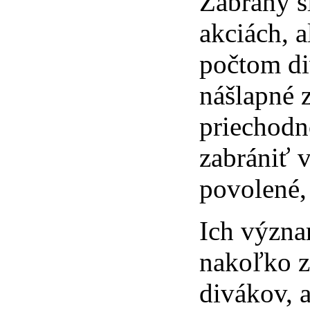
Zábrany sl
akciách, 
počtom di
nášlapné 
priechodn
zabrániť v
povolené,
Ich význ
nakoľko z
divákov, 