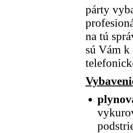
párty vyb
profesion
na tú sprá
sú Vám k 
telefonic
Vybaveni
plynov
vykurov
podstri