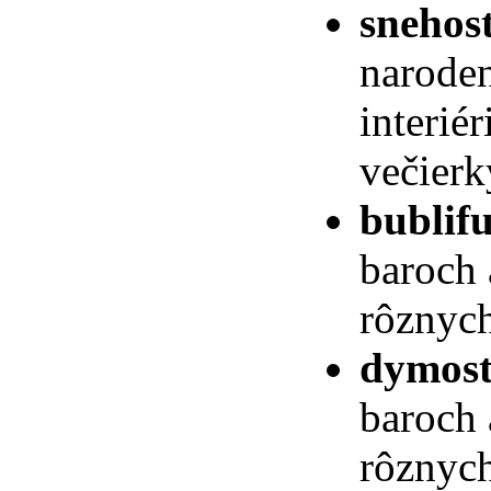
snehos
naroden
interié
večierk
bublif
baroch 
rôznych
dymost
baroch 
rôznych