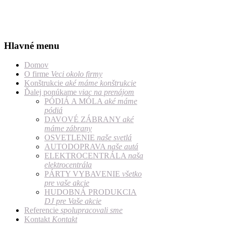
Hlavné menu
Domov
O firme
Veci okolo firmy
Konštrukcie
aké máme konštrukcie
Ďalej ponúkame
viac na prenájom
PÓDIÁ A MÓLA
aké máme
pódiá
DAVOVÉ ZÁBRANY
aké
máme zábrany
OSVETLENIE
naše svetlá
AUTODOPRAVA
naše autá
ELEKTROCENTRÁLA
naša
elektrocentrála
PÁRTY VYBAVENIE
všetko
pre vaše akcie
HUDOBNÁ PRODUKCIA
DJ pre Vaše akcie
Referencie
spolupracovali sme
Kontakt
Kontakt