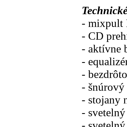
Technické
- mixpult
- CD preh
- aktívn
- equali
- bezdrôt
- šnúrový
- stojany
- sveteln
- svetel