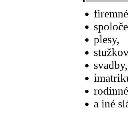
firemné
spoloče
plesy,
stužkov
svadby,
imatrik
rodinné
a iné sl