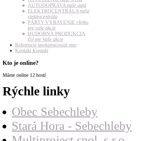
AUTODOPRAVA
naše autá
ELEKTROCENTRÁLA
naša
elektrocentrála
PÁRTY VYBAVENIE
všetko
pre vaše akcie
HUDOBNÁ PRODUKCIA
DJ pre Vaše akcie
Referencie
spolupracovali sme
Kontakt
Kontakt
Kto je online?
Máme online 12 hostí
Rýchle linky
Obec Sebechleby
Stará Hora - Sebechleby
Multiproject spol. s r.o.