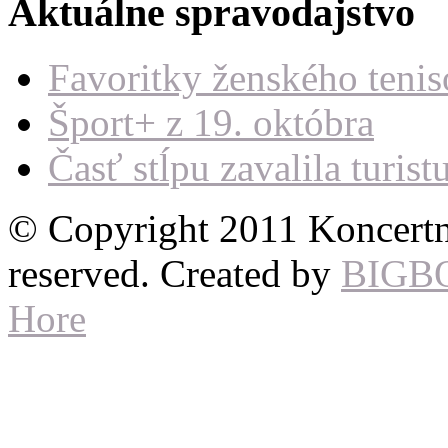
Aktuálne spravodajstvo
Favoritky ženského teni
Šport+ z 19. októbra
Časť stĺpu zavalila turist
© Copyright 2011 Koncertné
reserved. Created by
BIGB
Hore