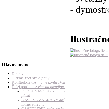
- dymost
Ilustračn
Hlavné menu
Domov
O firme
Veci okolo firmy
Konštrukcie
aké máme konštrukcie
Ďalej ponúkame
viac na prenájom
PÓDIÁ A MÓLA
aké máme
pódiá
DAVOVÉ ZÁBRANY
aké
máme zábrany
OSVETLENIE
naše svetlá