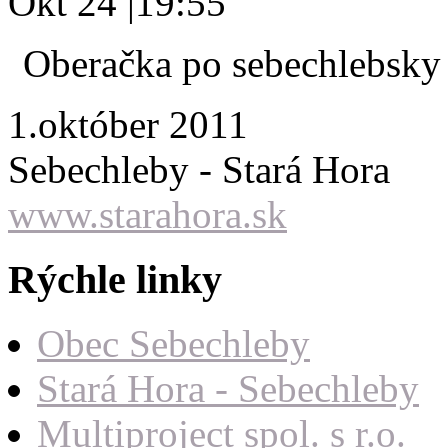
Okt 24
|
19:55
Oberačka po sebechlebsk
1.október 2011
Sebechleby - Stará Hora
www.starahora.sk
Rýchle linky
Obec Sebechleby
Stará Hora - Sebechleby
Multiproject spol. s r.o.