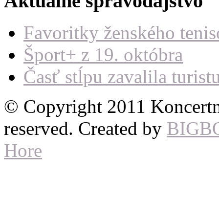
Aktuálne spravodajstvo
Favoritky ženského teni
Šport+ z 19. októbra
Časť stĺpu zavalila turist
© Copyright 2011 Koncertné
reserved. Created by
BIGB
Hore